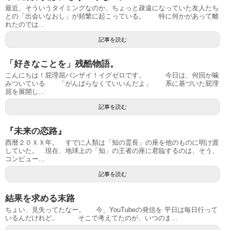
最近、そういうタイミングなのか、ちょっと疎遠になっていた友人たち
との「出会いなおし」が頻繁に起こっている。 特に何かがあって離
れたのでは...
記事を読む
「好きなことを」残酷物語。
こんにちは！屁理屈バンザイ！イグゼロです。 今日は、何回か噛
みついている 「がんばらなくていいんだよ」 系に基づいた屁理
屈を展開し...
記事を読む
『未来の恋路』
西暦２０ＸＸ年。 すでに人類は「知の霊長」の座を他のものに明け渡
していた。 現在、地球上の「知」の王者の座に君臨するのは、そう、
コンピュー...
記事を読む
結果を求める末路
ちょい、見失ってたなー。 今、YouTubeの発信を 平日は毎日行って
いるんだけれど。 そこで考えてたのが、いつのま...