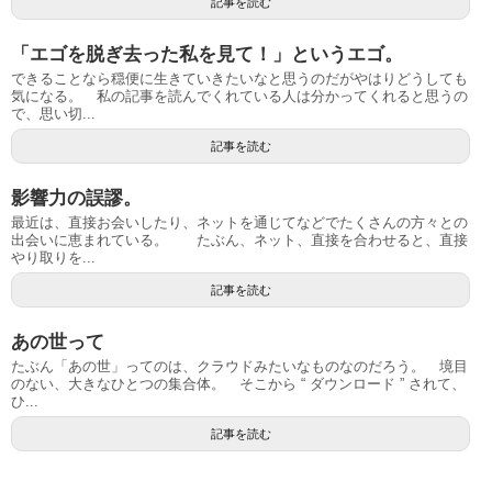
記事を読む
「エゴを脱ぎ去った私を見て！」というエゴ。
できることなら穏便に生きていきたいなと思うのだがやはりどうしても
気になる。 私の記事を読んでくれている人は分かってくれると思うの
で、思い切...
記事を読む
影響力の誤謬。
最近は、直接お会いしたり、ネットを通じてなどでたくさんの方々との
出会いに恵まれている。 たぶん、ネット、直接を合わせると、直接
やり取りを...
記事を読む
あの世って
たぶん「あの世」ってのは、クラウドみたいなものなのだろう。 境目
のない、大きなひとつの集合体。 そこから “ ダウンロード ” されて、
ひ...
記事を読む