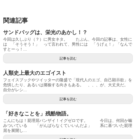
関連記事
サンドバッグは、栄光のあかし！？
今回は久しぶり（？）に男女ネタ。 たぶん、今回の記事は、女性に
は 「そうそう！」 って言われて、男性には 「うげぇ！」「なんで
すとーっ！...
記事を読む
人類史上最大のエゴイスト
フェイスブックやツイッターの隆盛で「現代人のエゴ、自己顕示欲」を
危惧したり、あるいは揶揄する向きもある。 、、、が、大丈夫だ。
自分がレシ...
記事を読む
「好きなことを」残酷物語。
こんにちは！屁理屈バンザイ！イグゼロです。 今日は、何回か噛
みついている 「がんばらなくていいんだよ」 系に基づいた屁理
屈を展開し...