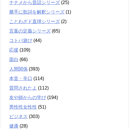
ナナメから昔話シリーズ
(25)
勝手に歌詞を解釈シリーズ
(1)
ことわざド直球シリーズ
(2)
言葉の定義シリーズ
(65)
コトバ遊び
(44)
応援
(109)
面白
(66)
人間関係
(393)
本音・辛口
(114)
質問されたよ
(112)
友や師からの学び
(194)
男性性女性性
(51)
ビジネス
(303)
健康
(28)