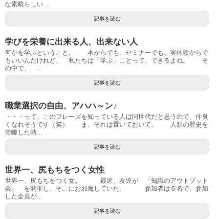
な素晴らしい...
記事を読む
学びを栄養に出来る人、出来ない人
何かを学ぶということ。 本からでも、セミナーでも、実体験からで
もいいんだけれど、 私たちは「学ぶ」ことって、できるよね。 そ
の中で、 ...
記事を読む
職業選択の自由、アハハ～ン♪
・・・って、このフレーズを知っている人は同世代だと思うので、仲良
くなれそうです（笑） ま、それは置いておいて。 人類の歴史を
俯瞰した時...
記事を読む
世界一、尻もちをつく女性
世界一、尻もちをつく女。 最近、友達が 「知識のアウトプット
会」 を開催し、そこにお邪魔していた。 参加者は６名で、参加
した全員が...
記事を読む