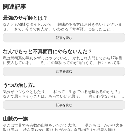
関連記事
最強のサギ師とは？
なんとも物騒なタイトルだが、 興味のある方はお付き合いくださいま
せ。 ㅤ ㅤ さて、今まで何人か、 いわゆる「サギ師」に会ったこと...
記事を読む
なんでもっと不真面目にやらないんだ？
私は武術系の氣功をずっとやっている。 かれこれ入門してから17年目
に突入している。 で、この氣功ってのが面白くて、 技について学...
記事を読む
うつの治し方。
気分がウツウツとしたり、 「私って、生きている意味あるのかな？」
なんて思っちゃうことは、あっていいと思う。 多かれ少なかれ、 ...
記事を読む
山脈の一族
そこは世界でも有数の山脈をいただく大地。 男たちは、かがり火を
取り囲み、 槍を高らかに振り上げながら 今日の狩りの成果を踊り、...