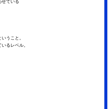
わせている
ということ。
れているレベル。