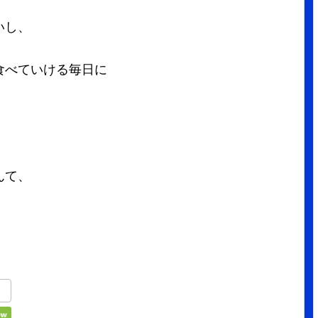
いし、
食べていける毎日に
んて、