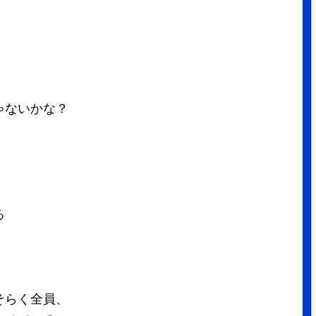
ゃないかな？
る
」
そらく全員、