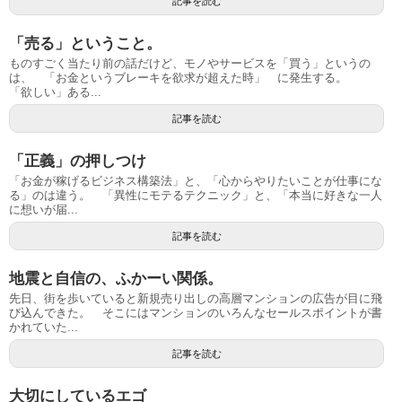
記事を読む
「売る」ということ。
ものすごく当たり前の話だけど、モノやサービスを「買う」というの
は、 「お金というブレーキを欲求が超えた時」 に発生する。
「欲しい」ある...
記事を読む
「正義」の押しつけ
「お金が稼げるビジネス構築法」と、「心からやりたいことが仕事にな
る」のは違う。 「異性にモテるテクニック」と、「本当に好きな一人
に想いが届...
記事を読む
地震と自信の、ふかーい関係。
先日、街を歩いていると新規売り出しの高層マンションの広告が目に飛
び込んできた。 そこにはマンションのいろんなセールスポイントが書
かれていた...
記事を読む
大切にしているエゴ