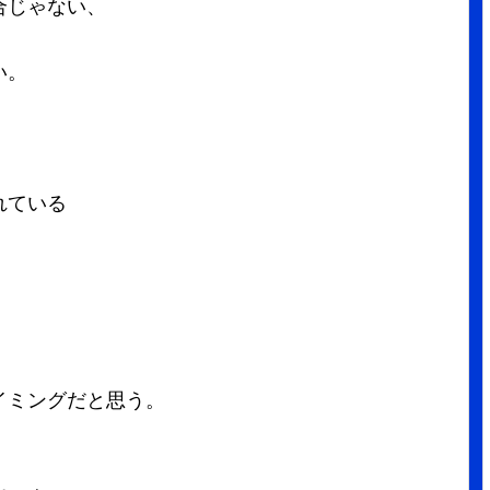
合じゃない、
い。
れている
イミングだと思う。