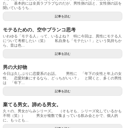
た。 基本的には全員ラブラブなのだが、男性側の話と、女性側の話を
聞いているうち...
記事を読む
モテるための、空中ブランコ思考
いわゆる「モテる人」って、いるよね？ 特に今回は、異性にモテる人
について考察したい（笑） 私自身も「モテたい！」という気持ちか
ら、昔は色...
記事を読む
男の大好物
今日は久しぶりに恋愛系のお話。 男性に 「年下の女性と年上の女
性、 恋愛対象にするなら、どっちがいい？」 と聞くと、多くの男性
は 「年下...
記事を読む
棄てる男女。諦める男女。
久々の、男女がらみシリーズ。 （そもそも、シリーズ化しているかも
不明（笑）） 男女が複数で集まっている飲み会とかで、個人的
に、もっとも...