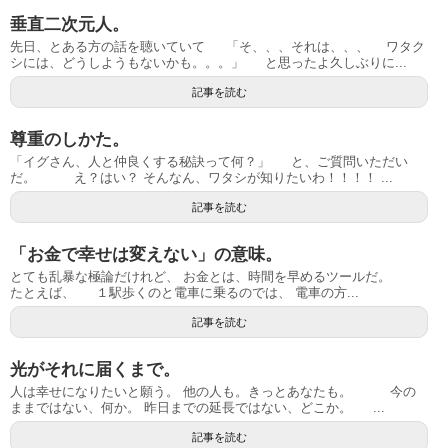
垂直二次元人。
先日、とある方の話を聴いていて 「そ、、、それは、、、 ワタク
シには、どうしようもないかも。。。」 と思ったよ久しぶりに...
記事を読む
尊重のしかた。
「イグさん、人と仲良くする秘訣って何？」 と、ご質問いただい
だ。 え？はい？ そんなん、ワタシが知りたいわ！！！！ ...
記事を読む
「お金で幸せは変えない」の意味。
とても乱暴な極論だけれど、 お金とは、時間を早めるツールだ。
たとえば、 １駅歩くのと電車に乗るのでは、 電車の方...
記事を読む
光がそれに届くまで。
人は幸せになりたいと願う。 他の人も。きっとあなたも。 今の
ままではない、何か。 昨日までの延長ではない、どこか。 ...
記事を読む