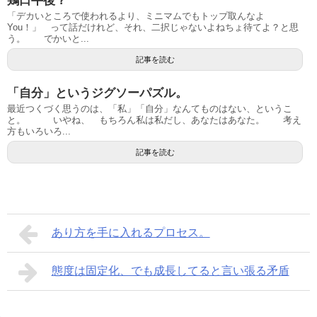
鶏口牛後？
「デカいところで使われるより、ミニマムでもトップ取んなよ
You！」 って話だけれど、それ、二択じゃないよねちょ待てよ？と思
う。 でかいと...
記事を読む
「自分」というジグソーパズル。
最近つくづく思うのは、「私」「自分」なんてものはない、というこ
と。 いやね、 もちろん私は私だし、あなたはあなた。 考え
方もいろいろ...
記事を読む
あり方を手に入れるプロセス。
態度は固定化、でも成長してると言い張る矛盾