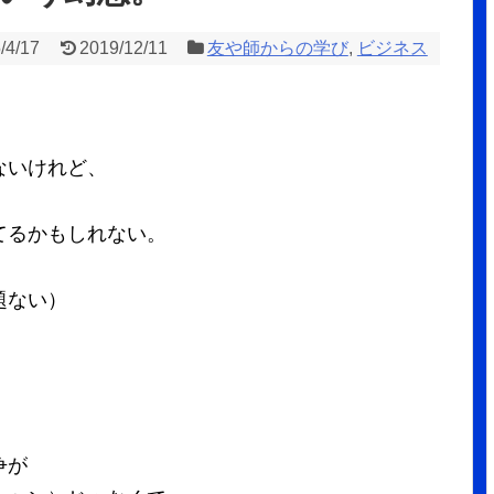
/4/17
2019/12/11
友や師からの学び
,
ビジネス
ないけれど、
、
てるかもしれない。
題ない）
争が