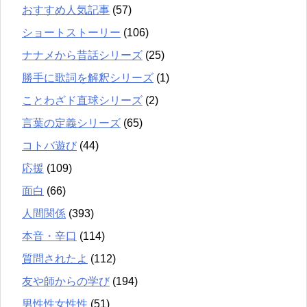
おすすめ人気記事
(57)
ショートストーリー
(106)
ナナメから昔話シリーズ
(25)
勝手に歌詞を解釈シリーズ
(1)
ことわざド直球シリーズ
(2)
言葉の定義シリーズ
(65)
コトバ遊び
(44)
応援
(109)
面白
(66)
人間関係
(393)
本音・辛口
(114)
質問されたよ
(112)
友や師からの学び
(194)
男性性女性性
(51)