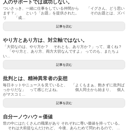
人のサポートでは成功しない。
ついさっき、一緒に仕事をしている仲間から 「イグさん、どう思い
ます？」 という「お題」を提供された。 そのお題とは、ズバ
リ 「成...
記事を読む
やり方とあり方は、対立軸ではない。
「大切なのは、やり方か？ それとも、あり方か？」って、違くね？
「やり方と、あり方、両方大切なんですよ」 ってのも、またちょ
い...
記事を読む
批判とは、精神異常者の妄想
毎日ネットやニュースを見ていると、 「よくもまぁ、飽きずに批判ば
っかりだな」 って感じだよね。 個人同士から始まり、 個人
がマスコミ...
記事を読む
自分ーノウハウ＝価値
世の中にはたくさんの職業があり それぞれに尊い価値を持っている。
それは大前提なんだけれど、 今後、あらためて問われるので、 ...