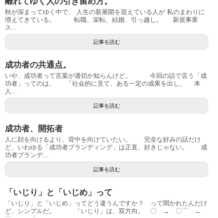
離れてゆく人の引き留め方。
秋が深まってゆく中で、 人生の新展開を迎えている人が 私のまわりに
増えてきている。 転職、栄転、結婚、引っ越し。 新規事業
ス...
記事を読む
成功者の共通点。
いや、成功者って言葉が適切か知らんけど。 今回の話で言う「成
功者」ってのは、 「社会的に見て、ある一定の成果を出し、 本
人...
記事を読む
成功者、開拓者
人に顔を向けるより、背中を向けていたい。 完全な好みの話だけ
ど、いわゆる「成功者ブランディング」は正直、好きじゃない。 成
功者ブランデ...
記事を読む
「いじり」と「いじめ」って
「いじり」と「いじめ」ってどう違うんですか？ って聞かれたんだけ
ど、シンプルだ。 「いじり」は、双方向。 〇 → 〇⌒ ←