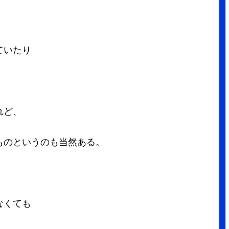
ていたり
れど、
ものというのも当然ある。
なくても