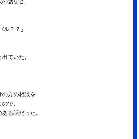
人の話など、
バル？？」
カ出ていた。
者の方の相談を
なので、
のある話だった。