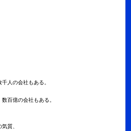
数千人の会社もある。
、数百億の会社もある。
の気質、