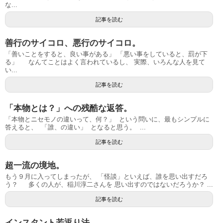
な...
記事を読む
善行のサイコロ、悪行のサイコロ。
「善いことをすると、良い事がある」 「悪い事をしていると、罰が下
る」 なんてことはよく言われているし、 実際、いろんな人を見て
い...
記事を読む
「本物とは？」への残酷な返答。
「本物とニセモノの違いって、何？」 ㅤ という問いに、最もシンプルに
答えると、 ㅤ 「誰、の違い」 ㅤ となると思う。 ㅤ ...
記事を読む
超一流の境地。
もう９月に入ってしまったが、 「怪談」といえば、誰を思い出すだろ
う？ 多くの人が、稲川淳二さんを 思い出すのではないだろうか？ ...
記事を読む
インスタント若返り法。