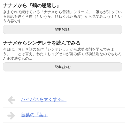
ナナメから『鶴の恩返し』
きまぐれで続けている「ナナメから昔話」シリーズ。 誰もが知ってい
る昔話を違う角度（というか、ひねくれた角度）から見てみよう！とい
う内容です...
記事を読む
ナナメからシンデレラを読んでみる
今日は、おとぎ話の名作『シンデレラ』から成功法則を学んでみよ
う。 とは言え、わたくしイグゼロが読み解く成功法則なのでもちろ
ん正攻法なもの...
記事を読む
バイパスを太くする。
言葉の「葉」