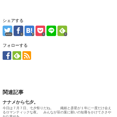
シェアする
error
0
0
0
フォローする
関連記事
ナナメから七夕。
今日は７月７日、七夕祭りだね。 織姫と彦星が１年に一度だけ会え
るロマンティックな夜。 みんなが笹の葉に願いの短冊をかけてささや
かな幸せを...