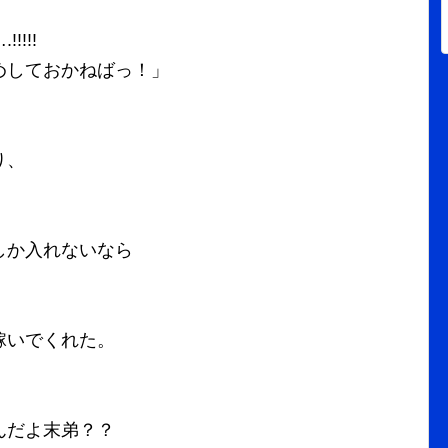
!!!
めしておかねばっ！」
り、
しか入れないなら
稼いでくれた。
んだよ末弟？？