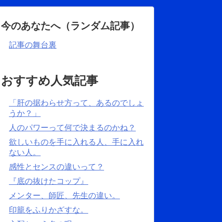
今のあなたへ（ランダム記事）
記事の舞台裏
おすすめ人気記事
「肝の据わらせ方って、あるのでしょ
うか？」
人のパワーって何で決まるのかね？
欲しいものを手に入れる人、手に入れ
ない人。
感性とセンスの違いって？
『底の抜けたコップ』
メンター、師匠、先生の違い。
印籠をふりかざすな。