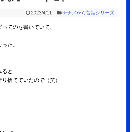
2023/4/11
ナナメから昔話シリーズ
ズってのを書いていて、
、
なった。
みると
斬り捨てていたので（笑）