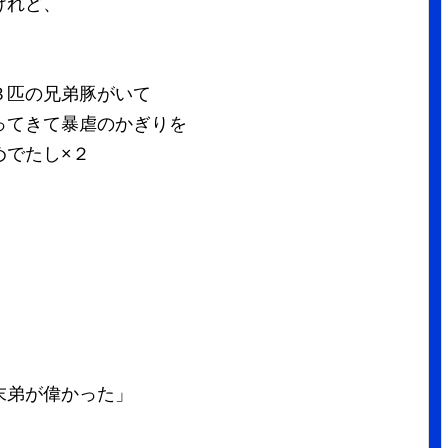
けれど、
３匹の兄弟豚がいて
ってきて暴虐のかぎりを
めでたし×２
末弟が偉かった」