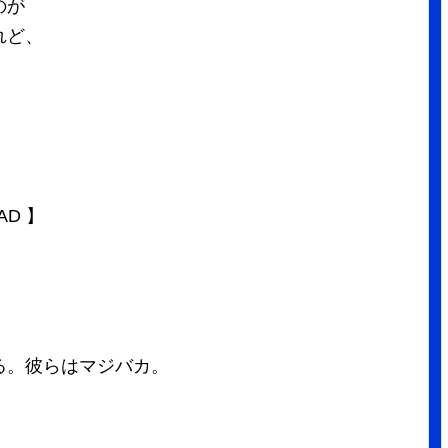
のが
れど、
 BAD 】
る。彼らはマジバカ。