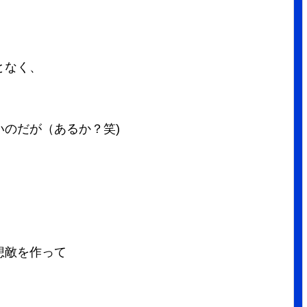
となく、
のだが（あるか？笑)
想敵を作って
」