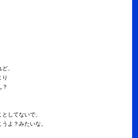
れど、
より
ん？
ことしてないで、
こうよ？みたいな。