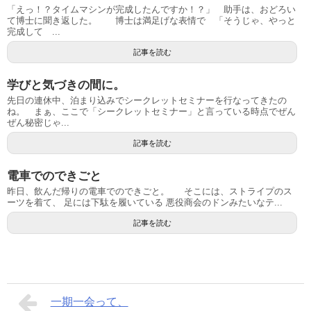
「えっ！？タイムマシンが完成したんですか！？」 助手は、おどろい
て博士に聞き返した。 博士は満足げな表情で 「そうじゃ、やっと
完成して ...
記事を読む
学びと気づきの間に。
先日の連休中、泊まり込みでシークレットセミナーを行なってきたの
ね。 まぁ、ここで「シークレットセミナー」と言っている時点でぜん
ぜん秘密じゃ...
記事を読む
電車でのできごと
昨日、飲んだ帰りの電車でのできごと。 そこには、ストライプのス
ーツを着て、 足には下駄を履いている 悪役商会のドンみたいなテ...
記事を読む
一期一会って、