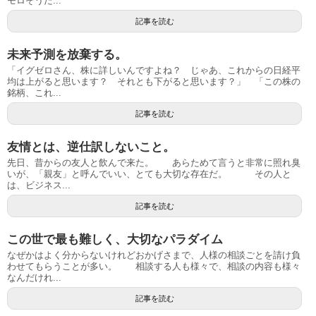
モロそうだ...
記事を読む
未来予測を放棄する。
「イグゼロさん、株に詳しいんですよね？ じゃあ、これからの日経平
均は上がると思います？ それとも下がると思います？」 「この株の
銘柄、これ...
記事を読む
友情とは、逆仕訳しないこと。
先日、昔からの友人と飲んで来た。 あらためて言うと非常に照れ臭
いが、「親友」と呼んでいい、とても大切な存在だ。 その人と
は、ビジネス...
記事を読む
この世で最も難しく、大切なパラダイム
なぜかはよく分からないけれどおかげさまで、人様の相談ごとを請け負
わせてもらうことが多い。 相談する人も様々で、相談の内容も様々
なんだけれ...
記事を読む