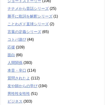
ショートストーリー
(106)
ナナメから昔話シリーズ
(25)
勝手に歌詞を解釈シリーズ
(1)
ことわざド直球シリーズ
(2)
言葉の定義シリーズ
(65)
コトバ遊び
(44)
応援
(109)
面白
(66)
人間関係
(393)
本音・辛口
(114)
質問されたよ
(112)
友や師からの学び
(194)
男性性女性性
(51)
ビジネス
(303)