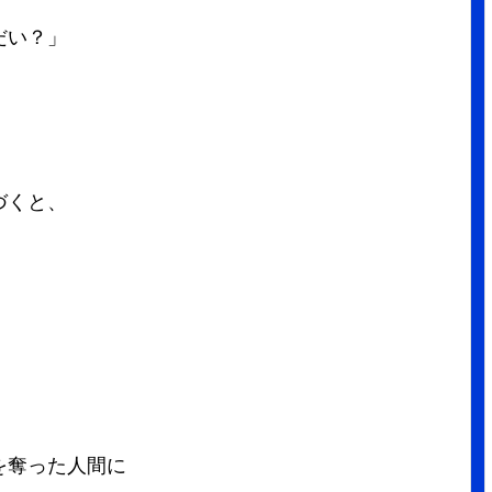
だい？」
づくと、
。
を奪った人間に