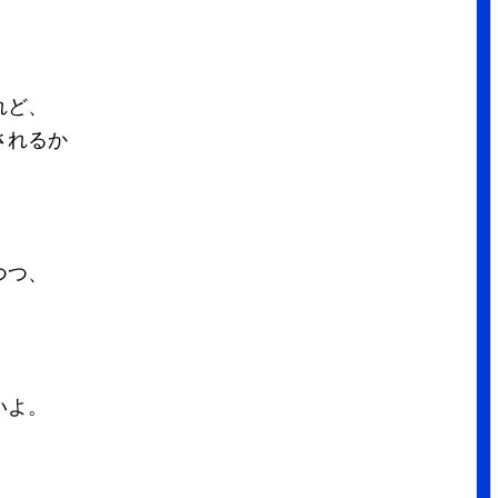
れど、
されるか
つつ、
いよ。
、